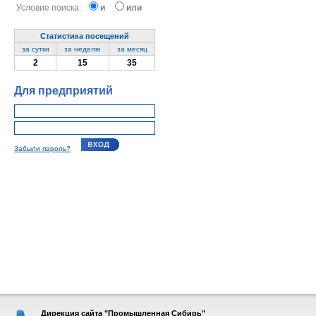
Условие поиска:
и
или
Статистика посещений
за сутки
за неделю
за месяц
2
15
35
Для предприятий
Забыли пароль?
Дирекция сайта "Промышленная Сибирь"