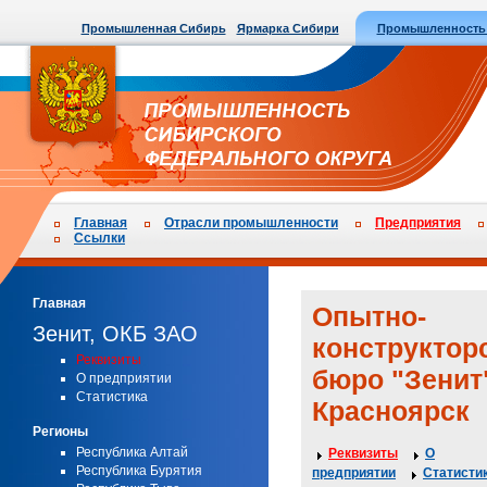
Промышленная Сибирь
Ярмарка Сибири
Промышленность
Главная
Отрасли промышленности
Предприятия
Ссылки
Главная
Опытно-
Зенит, ОКБ ЗАО
конструктор
Реквизиты
бюро "Зенит
О предприятии
Статистика
Красноярск
Регионы
Республика Алтай
Реквизиты
О
Республика Бурятия
предприятии
Статисти