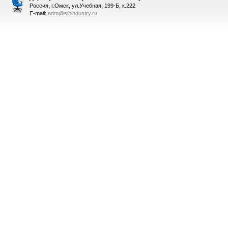
Россия, г.Омск, ул.Учебная, 199-Б, к.222
E-mail:
adm@sibindustry.ru