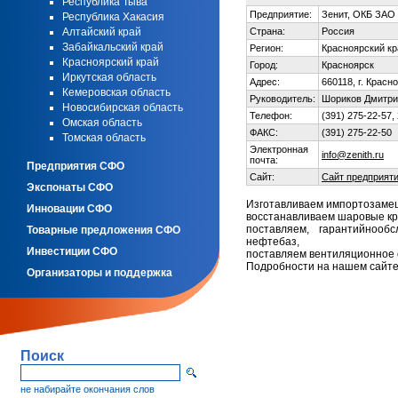
Республика Тыва
Предприятие:
Зенит, ОКБ ЗАО
Республика Хакасия
Алтайский край
Страна:
Россия
Забайкальский край
Регион:
Красноярский кр
Красноярский край
Город:
Красноярск
Иркутская область
Адрес:
660118, г. Красн
Кемеровская область
Руководитель:
Шориков Дмитри
Новосибирская область
Телефон:
(391) 275-22-57,
Омская область
ФАКС:
(391) 275-22-50
Томская область
Электронная
info@zenith.ru
почта:
Предприятия СФО
Сайт:
Сайт предприят
Экспонаты СФО
Изготавливаем импортозаме
Инновации СФО
восстанавливаем шаровые кр
поставляем, гарантийноо
Товарные предложения СФО
нефтебаз,
Инвестиции СФО
поставляем вентиляционное
Подробности на нашем сайте:
Организаторы и поддержка
Поиск
не набирайте окончания слов