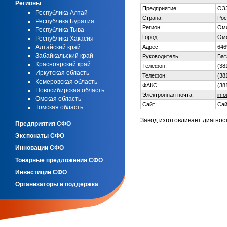
Регионы
Предприятие:
ОЗЭ
Республика Алтай
Страна:
Рос
Республика Бурятия
Регион:
Омс
Республика Тыва
Город:
Ом
Республика Хакасия
Алтайский край
Адрес:
646
Забайкальский край
Руководитель:
Бат
Красноярский край
Телефон:
(38
Иркутская область
Телефон:
(38
Кемеровская область
ФАКС:
(38
Новосибирская область
Электронная почта:
inf
Омская область
Сайт:
Сай
Томская область
Завод изготовливает диагнос
Предприятия СФО
Экспонаты СФО
Инновации СФО
Товарные предложения СФО
Инвестиции СФО
Организаторы и поддержка