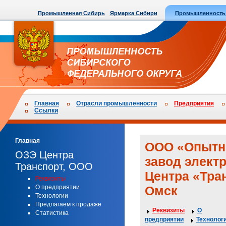
Промышленная Сибирь
Ярмарка Сибири
Промышленность
Главная
Отрасли промышленности
Предприятия
Ссылки
Главная
ООО «Опыт
ОЗЭ Центра
завод элект
Транспорт, ООО
Центра «Тра
Реквизиты
О предприятии
Омск
Технологии
Предлагаем к продаже
Реквизиты
О
Статистика
предприятии
Технолог