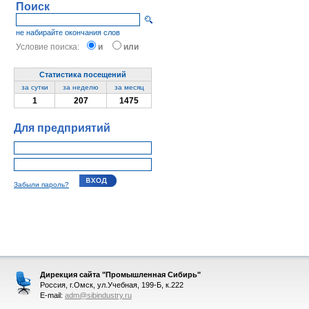
Поиск
не набирайте окончания слов
Условие поиска:
и
или
Статистика посещений
за сутки
за неделю
за месяц
1
207
1475
Для предприятий
Забыли пароль?
Дирекция сайта "Промышленная Сибирь"
Россия, г.Омск, ул.Учебная, 199-Б, к.222
E-mail:
adm@sibindustry.ru