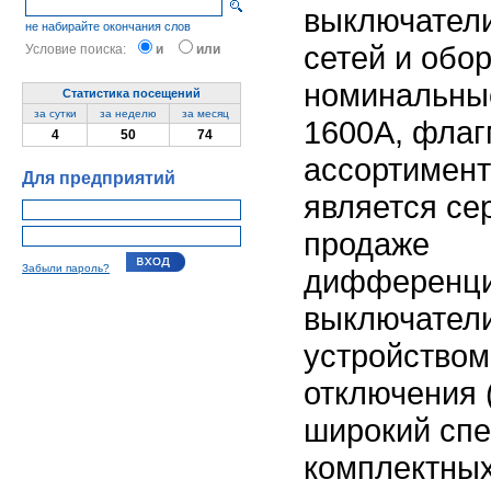
выключател
не набирайте окончания слов
сетей и обо
Условие поиска:
и
или
номинальные
Статистика посещений
за сутки
за неделю
за месяц
1600А, фла
4
50
74
ассортимент
Для предприятий
является се
продаже
Забыли пароль?
дифференц
выключател
устройством
отключения 
широкий спе
комплектных