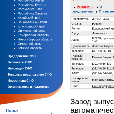
Республика Алтай
Республика Бурятия
Реквизиты
О
Республика Тыва
предприятии
Статисти
Республика Хакасия
Алтайский край
Предприятие:
ДЗНВА, ОАО
Забайкальский край
Страна:
Россия
Красноярский край
Регион:
Красноярский кр
Иркутская область
Город:
Дивногорск
Кемеровская область
663094, Краснояр
Новосибирская область
Адрес:
1а/6
Омская область
Руководитель:
Лопатин Андрей
Томская область
Телефон:
(39144) 66-501
Главный
Предприятия СФО
Павлив Вадим Н
инженер:
Экспонаты СФО
Телефон:
(39144) 66-532
Инновации СФО
Телефон:
(39144) 66-211, 
ФАКС:
(39144) 3-63-64,
Товарные предложения СФО
Электронная
marketing@dznva
Инвестиции СФО
почта:
Сайт:
Сайт предприят
Организаторы и поддержка
Завод выпус
автоматичес
Поиск