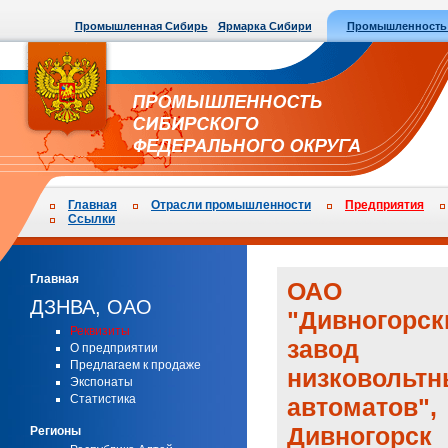
Промышленная Сибирь
Ярмарка Сибири
Промышленность
Главная
Отрасли промышленности
Предприятия
Ссылки
Главная
ОАО
ДЗНВА, ОАО
"Дивногорск
Реквизиты
завод
О предприятии
Предлагаем к продаже
низковольтн
Экспонаты
Статистика
автоматов",
Дивногорск
Регионы