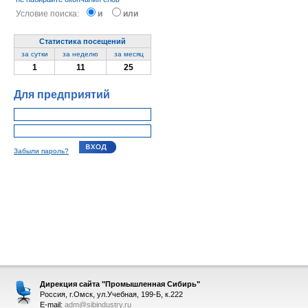
Условие поиска:
и
или
Статистика посещений
за сутки
за неделю
за месяц
1
11
25
Для предприятий
Забыли пароль?
Дирекция сайта "Промышленная Сибирь"
Россия, г.Омск, ул.Учебная, 199-Б, к.222
E-mail:
adm@sibindustry.ru