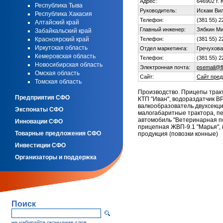
Адрес:
646902 г. 
Республика Тыва
Руководитель:
Искам Ви
Республика Хакасия
Телефон:
(381 55) 2
Алтайский край
Главный инженер:
Зябкин М
Забайкальский край
Красноярский край
Телефон:
(381 55) 2
Иркутская область
Отдел маркетинга:
Гречухова
Кемеровская область
Телефон:
(381 55) 2
Новосибирская область
Электронная почта:
psemail@f
Омская область
Сайт:
Сайт пред
Томская область
Производство. Прицепы трак
Предприятия СФО
КТП "Иван", водораздатчик В
валкообразователь двухсекци
Экспонаты СФО
малогабаритные трактора, п
автомобиль "Ветеринарная по
Инновации СФО
прицепная ЖВП-9.1 "Марья", 
Товарные предложения СФО
продукция (повозки конные)
Инвестиции СФО
Организаторы и поддержка
Поиск
не набирайте окончания слов