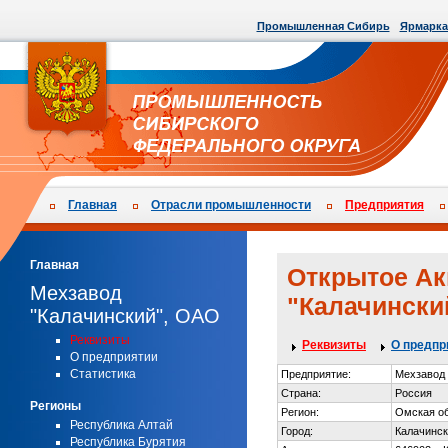
Промышленная Сибирь
Ярмарка
Главная
Отрасли промышленности
Предприятия
Главная
Открытое Ак
Мехзавод
"Калачински
"Калачинский", ОАО
Реквизиты
Реквизиты
О предпр
О предприятии
Статистика
Предприятие:
Мехзавод 
Страна:
Россия
Регионы
Регион:
Омская о
Республика Алтай
Город:
Калачинск
Республика Бурятия