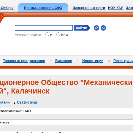
 Сибири
Промышленность СФО
Электронные торги
НОУ-ХАУ
Эле
Условие поиска:
и
или
Товарные предложения
Вакансии
Инвестиции
Регистрац
ционерное Общество "Механически
й", Калачинск
иятии
Статистика
"Калачинский", ОАО
бласть