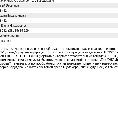
Калачинск, Омская обл. ул. Заводская, 5
ллий Яковлевич
2-442
ихаил Владимирович
2-442
 Елена Николаевна
2-942. (381 55) 55-129
bc.оmck.net.ru
приятия
торные самосвальные различной грузоподъемности, шасси тракторных прице
РТ-1,5, подборщик-полуприцеп ТПП-45, косилка прицепная дисковая JFGWS 32
онный JF- STOLL - 14053 (Германия), кормозаготовительный комплекс КВТ-3 
ередвижные жилые домики, бытовки, установки дезинфекционные ДУК (УДОМ
мощь", техника для почвообработки, жатки валковые прицепные и навесные,
переоборудование жаток системой среза Шумахера, литье чугунное, котлы о