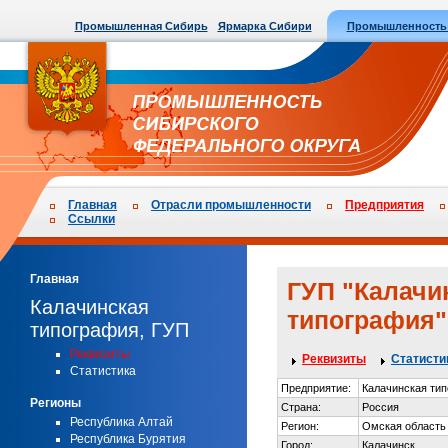
Промышленная Сибирь
Ярмарка Сибири
Промышленность
Главная
Отрасли промышленности
Предприятия
Ссылки
Главная
ГУП "Калачи
Калачинская
типография"
типография, ГУП
Реквизиты
Реквизиты
Статисти
Статистика
Предприятие:
Калачинская ти
Регионы
Страна:
Россия
Республика Алтай
Регион:
Омская область
Республика Бурятия
Город:
Калачинск