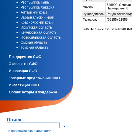
Республика Тыва
646900, Омская о
Адрес:
Республика Хакасия
Пионерская, 8
Алтайский край
Руководитель:
Райда Александ
Забайкальский край
Телефон:
(38155) 21858
Красноярский край
Иркутская область
Газеты и другие печатные из
Кемеровская область
Новосибирская область
Омская область
Томская область
Предприятия СФО
Экспонаты СФО
Инновации СФО
Товарные предложения СФО
Инвестиции СФО
Организаторы и поддержка
Поиск
не набирайте окончания слов