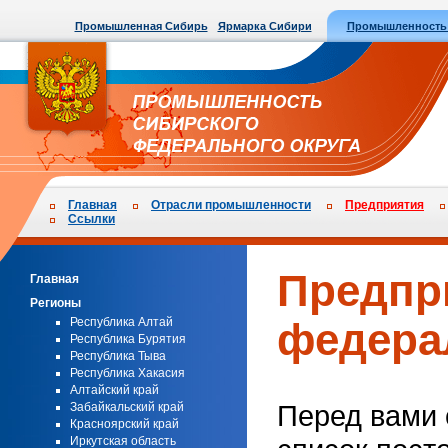
Промышленная Сибирь
Ярмарка Сибири
Промышленность
Главная
Отрасли промышленности
Предприятия
Ссылки
Предпр
Главная
Регионы
Республика Алтай
федера
Республика Бурятия
Республика Тыва
Республика Хакасия
Алтайский край
Перед вами 
Забайкальский край
Красноярский край
Иркутская область