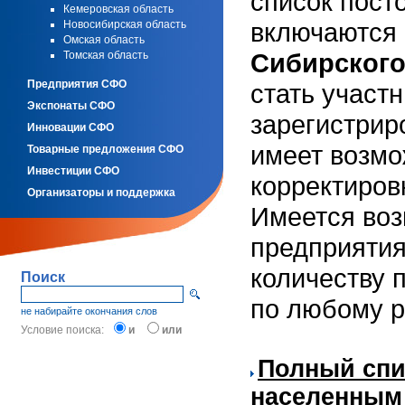
список пост
Кемеровская область
включаются 
Новосибирская область
Омская область
Сибирского
Томская область
Предприятия СФО
стать участ
Экспонаты СФО
зарегистрир
Инновации СФО
имеет возмо
Товарные предложения СФО
Инвестиции СФО
корректиров
Организаторы и поддержка
Имеется воз
предприятия
количеству 
Поиск
по любому р
не набирайте окончания слов
Условие поиска:
и
или
Полный спи
населенным