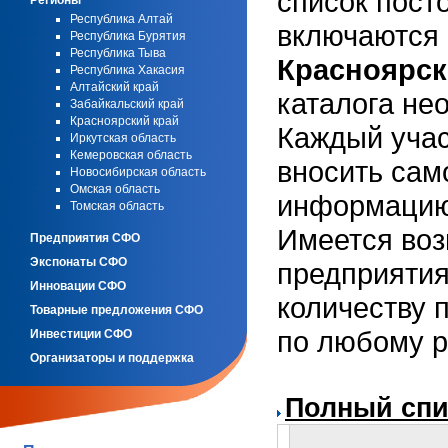
список пост
Регионы
Республика Алтай
включаются 
Республика Бурятия
Республика Тыва
Красноярск
Республика Хакасия
Алтайский край
каталога не
Забайкальский край
Красноярский край
Каждый учас
Иркутская область
Кемеровская область
вносить сам
Новосибирская область
Омская область
информацию
Томская область
Имеется воз
Предприятия СФО
Экспонаты СФО
предприятия
Инновации СФО
количеству 
Товарные предложения СФО
по любому р
Инвестиции СФО
Организаторы и поддержка
Полный спи