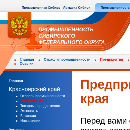
Промышленная Сибирь
Ярмарка Сибири
Промышленность
Главная
Отрасли промышленности
Предприятия
Ссылки
Предпр
Главная
Красноярский край
края
Отрасли промышленности
Предприятия
Товарные предложения
Экспонаты
Вакансии
Перед вами 
Инвестиции