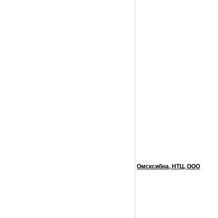
Омсксибна, НТЦ, ООО