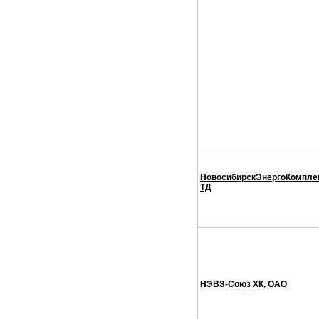
НовосибирскЭнергоКомплек
ТД
НЭВЗ-Союз ХК, ОАО