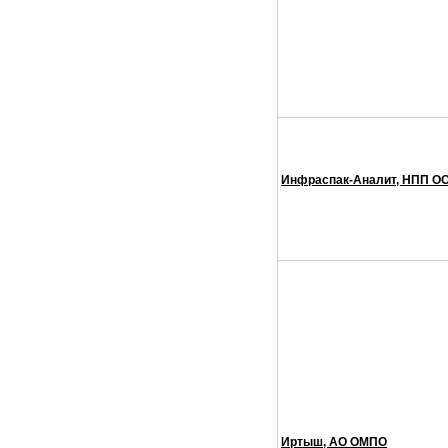
Инфраспак-Аналит, НПП О
Иртыш, АО ОМПО