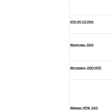
КТИ НП СО РАН
Манотомь, ОАО
Метромед, ООО НПП
Микран, НПФ, ЗАО