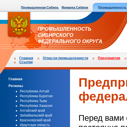
Промышленная Сибирь
Ярмарка Сибири
Промышленность
Главная
Отрасли промышленности
Предприятия
Ссылки
Предпр
Главная
Регионы
Республика Алтай
федера
Республика Бурятия
Республика Тыва
Республика Хакасия
Алтайский край
Перед вами 
Забайкальский край
Красноярский край
Иркутская область