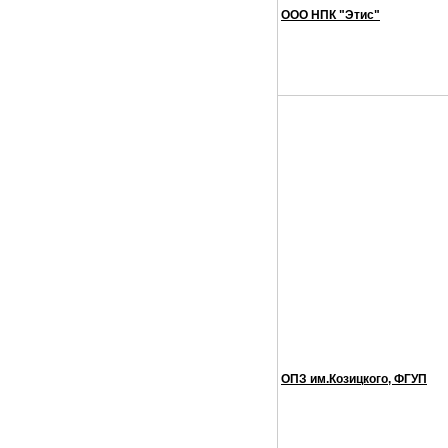
ООО НПК "Этис"
ОПЗ им.Козицкого, ФГУП