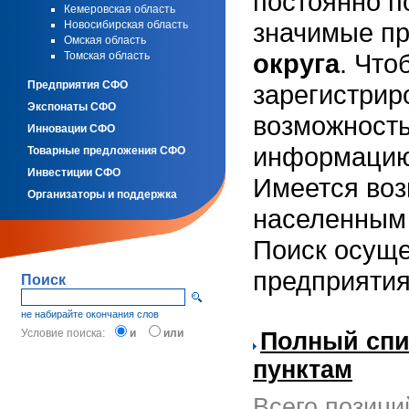
постоянно п
Кемеровская область
значимые п
Новосибирская область
Омская область
округа
. Что
Томская область
Предприятия СФО
зарегистрир
Экспонаты СФО
возможность
Инновации СФО
информацию
Товарные предложения СФО
Инвестиции СФО
Имеется воз
Организаторы и поддержка
населенным 
Поиск осуще
предприятия
Поиск
не набирайте окончания слов
Условие поиска:
и
или
Полный спи
пунктам
Всего позици