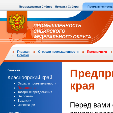
Промышленная Сибирь
Ярмарка Сибири
Промышленность
Главная
Отрасли промышленности
Предприятия
Ссылки
Предпр
Главная
Красноярский край
края
Отрасли промышленности
Предприятия
Товарные предложения
Экспонаты
Вакансии
Перед вами 
Инвестиции