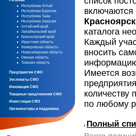
список пост
Регионы
Республика Алтай
включаются 
Республика Бурятия
Республика Тыва
Красноярск
Республика Хакасия
Алтайский край
каталога не
Забайкальский край
Красноярский край
Каждый учас
Иркутская область
Кемеровская область
вносить сам
Новосибирская область
Омская область
информацию
Томская область
Имеется воз
Предприятия СФО
Экспонаты СФО
предприятия
Инновации СФО
количеству 
Товарные предложения СФО
по любому р
Инвестиции СФО
Организаторы и поддержка
Полный спи