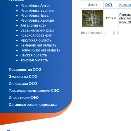
Регионы
Эскиз
ОКП
Наимен
Республика Алтай
Республика Бурятия
Ростов
Республика Тыва
421000
оборуд
Республика Хакасия
кремни
Алтайский край
Забайкальский край
Всего позиций:
1
[1-1]
Красноярский край
Иркутская область
Кемеровская область
Новосибирская область
Омская область
Томская область
Предприятия СФО
Экспонаты СФО
Инновации СФО
Товарные предложения СФО
Инвестиции СФО
Организаторы и поддержка