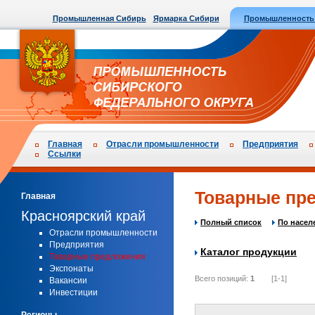
Промышленная Сибирь
Ярмарка Сибири
Промышленность
Главная
Отрасли промышленности
Предприятия
Ссылки
Товарные пре
Главная
Красноярский край
Полный список
По насел
Отрасли промышленности
Предприятия
Каталог продукции
Товарные предложения
Экспонаты
Всего позиций:
1
[1-1]
Вакансии
Инвестиции